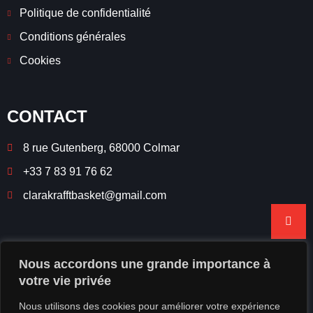
Politique de confidentialité
Conditions générales
Cookies
CONTACT
8 rue Gutenberg, 68000 Colmar
+33 7 83 91 76 62
clarakrafftbasket@gmail.com
Nous accordons une grande importance à
votre vie privée
Nous utilisons des cookies pour améliorer votre expérience
Mail:
colmar.basket@gmail.com